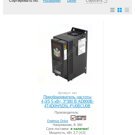
Сортировать по:
Названию
Цене
Сбросить
Артикул: нет
Преобразователь частоты
4,0/5,5 кВт, 3*380 В AD800B-
4T4D0H/5D5L-PU0BCU0B
Производитель:
Optimus Drive
Напряжение, В
380
Срок поставки:
в наличии!
Мощность, кВт
3,7 (4,0)