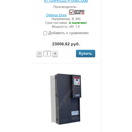
4T7D5H/011L-PU0BCU0B
Производитель:
Optimus Drive
Напряжение, В
380
Срок поставки:
в наличии!
Мощность, кВт
7,5
Добавить к сравнению
23006.62
руб.
−
+