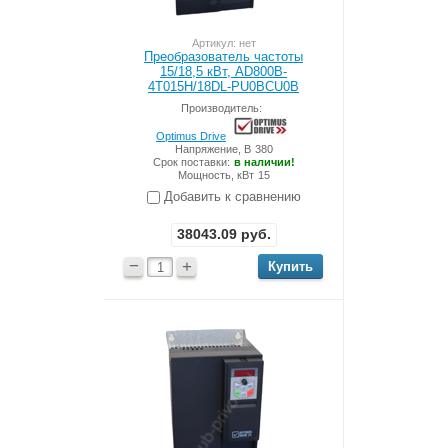
Артикул: нет
Преобразователь частоты
15/18,5 кВт, AD800B-
4T015H/18DL-PU0BCU0B
Производитель:
Optimus Drive
Напряжение, В
380
Срок поставки:
в наличии!
Мощность, кВт
15
Добавить к сравнению
38043.09
руб.
−
+