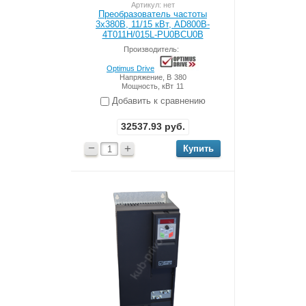
Артикул: нет
Преобразователь частоты
3x380В, 11/15 кВт, AD800B-
4T011H/015L-PU0BCU0B
Производитель:
Optimus Drive
Напряжение, В
380
Мощность, кВт
11
Добавить к сравнению
32537.93
руб.
−
+