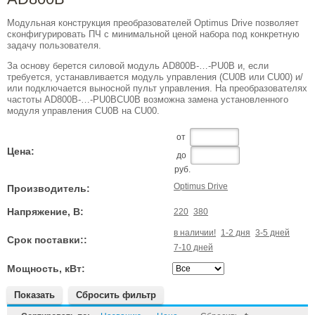
Модульная конструкция преобразователей Optimus Drive позволяет
сконфигурировать ПЧ с минимальной ценой набора под конкретную
задачу пользователя.
За основу берется силовой модуль AD800B-…-PU0B и, если
требуется, устанавливается модуль управления (CU0B или CU00) и/
или подключается выносной пульт управления. На преобразователях
частоты AD800B-…-PU0BCU0B возможна замена установленного
модуля управления CU0B на CU00.
от
Цена:
до
руб.
Optimus Drive
Производитель:
Напряжение, В:
220
380
в наличии!
1-2 дня
3-5 дней
Срок поставки::
7-10 дней
Мощность, кВт:
Показать
Сбросить фильтр