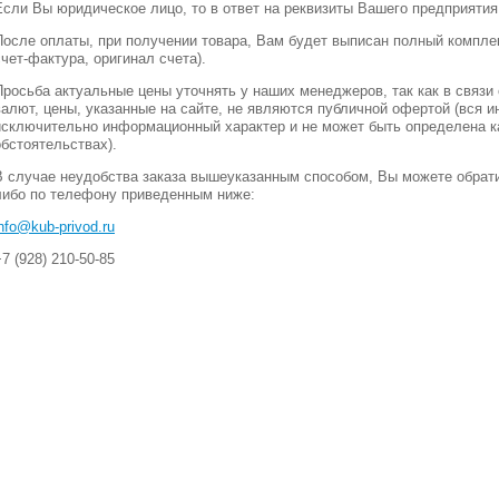
Если Вы юридическое лицо, то в ответ на реквизиты Вашего предприятия
После оплаты, при получении товара, Вам будет выписан полный комплек
счет-фактура, оригинал счета).
Просьба актуальные цены уточнять у наших менеджеров, так как в связ
валют, цены, указанные на сайте, не являются публичной офертой (вся 
исключительно информационный характер и не может быть определена ка
обстоятельствах).
В случае неудобства заказа вышеуказанным способом, Вы можете обрати
либо по телефону приведенным ниже:
info@kub-privod.ru
+7 (928) 210-50-85