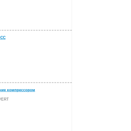
 CC
ение компрессором
OVERT