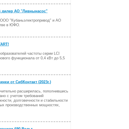
 дилер АО "Ливнынасос"
 ООО "Кубаньэлектропривод" и АО
тве в ЮФО.
TART!
образователей частоты серии LCI
вого функционала от 0,4 кВт до 5,5
нки от СибКонтакт (2023г.)
начительно расширилась, пополнившись
но с учетом требований
жности, долговечности и стабильности
ных производственных мощностях,
жением 690 Вольт