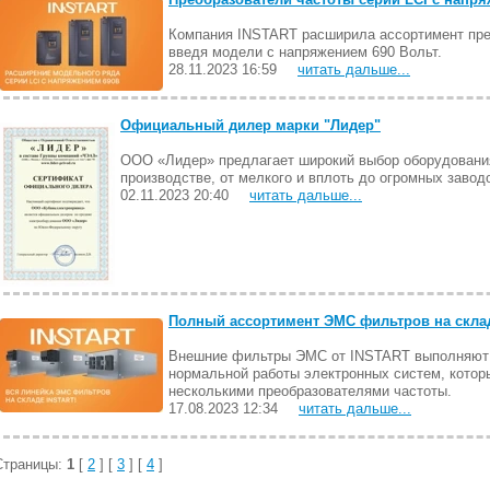
Компания INSTART расширила ассортимент прео
введя модели с напряжением 690 Вольт.
28.11.2023 16:59
читать дальше...
Официальный дилер марки "Лидер"
ООО «Лидер» предлагает широкий выбор оборудовани
производстве, от мелкого и вплоть до огромных заво
02.11.2023 20:40
читать дальше...
Полный ассортимент ЭМС фильтров на скла
Внешние фильтры ЭМС от INSTART выполняют 
нормальной работы электронных систем, которы
несколькими преобразователями частоты.
17.08.2023 12:34
читать дальше...
Страницы:
1
[
2
] [
3
] [
4
]