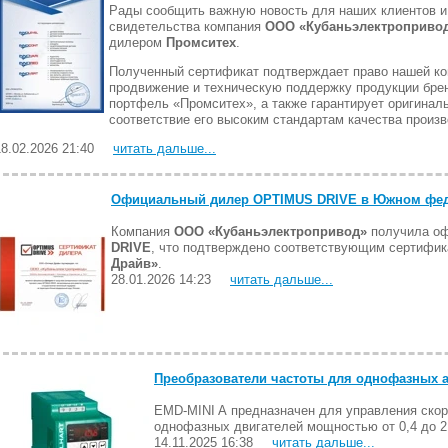
Рады сообщить важную новость для наших клиентов и 
свидетельства компания
ООО «Кубаньэлектропривод»
дилером
Промситех
.
Полученный сертификат подтверждает право нашей ко
продвижение и техническую поддержку продукции бре
портфель «Промситех», а также гарантирует оригинал
соответствие его высоким стандартам качества произв
18.02.2026 21:40
читать дальше...
Официальный дилер OPTIMUS DRIVE в Южном фед
Компания
ООО «Кубаньэлектропривод»
получила оф
DRIVE
, что подтверждено соответствующим сертифи
Драйв»
.
28.01.2026 14:23
читать дальше...
Преобразователи частоты для однофазных 
EMD-MINI A предназначен для управления ско
однофазных двигателей мощностью от 0,4 до 2,
14.11.2025 16:38
читать дальше...