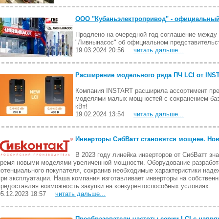
ООО "Кубаньэлектропривод" - официальный
Продлено на очередной год соглашение между
"Ливнынасос" об официальном представительс
19.03.2024 20:56
читать дальше...
Расширение модельного ряда ПЧ LCI от INS
Компания INSTART расширила ассортимент пре
моделями малых мощностей с сохранением базо
кВт!
19.02.2024 13:54
читать дальше...
Инверторы СибВатт становятся мощнее. Нови
В 2023 году линейка инверторов от СибВатт з
тремя новыми моделями увеличенной мощности. Оборудование разработа
потенциального покупателя, сохранив необходимые характеристики наде
при эксплуатации. Наша компания изготавливает инверторы на собствен
предоставляя возможность закупки на конкурентоспособных условиях.
05.12.2023 18:57
читать дальше...
Преобразователи частоты серии LCI с напря