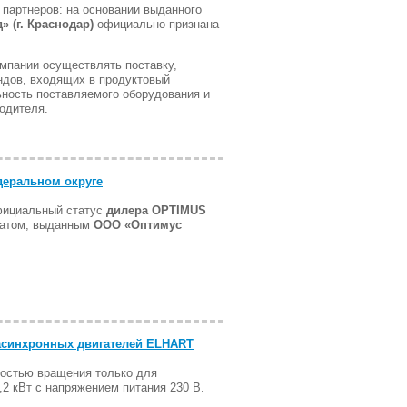
партнеров: на основании выданного
 (г. Краснодар)
официально признана
мпании осуществлять поставку,
ндов, входящих в продуктовый
ьность поставляемого оборудования и
одителя.
еральном округе
ициальный статус
дилера OPTIMUS
катом, выданным
ООО «Оптимус
асинхронных двигателей ELHART
ростью вращения только для
2 кВт с напряжением питания 230 В.