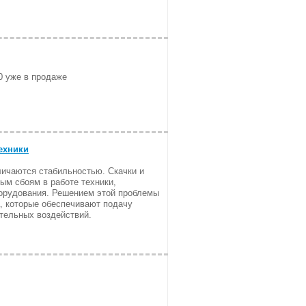
0 уже в продаже
ехники
личаются стабильностью. Скачки и
ым сбоям в работе техники,
борудования. Решением этой проблемы
а, которые обеспечивают подачу
ательных воздействий.