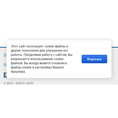
Этот сайт использует cookie-файлы и
другие технологии для улучшения его
Документация
работы. Продолжая работу с сайтом, Вы
Обратная связь
Новости
Статьи
Хорошо
разрешаете использование cookie-
файлов. Вы всегда можете отключить
Карта сайта
файлы cookie в настройках Вашего
браузера.
© 2014 - 2026 ©, ООО
«Кубаньэлектропривод»
Краснодар 350005,
Кореновская, дом 10/1, офис 306
(
с 9:00 до 17:00
кроме
выходных
)
+7 (861) 290-50-85
(многоканальный)