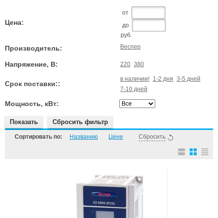
от
Цена:
до
руб.
Веспер
Производитель:
Напряжение, В:
220
380
в наличии!
1-2 дня
3-5 дней
Срок поставки::
7-10 дней
Мощность, кВт:
Показать
Сбросить фильтр
Сортировать по:
Названию
Цене
Сбросить