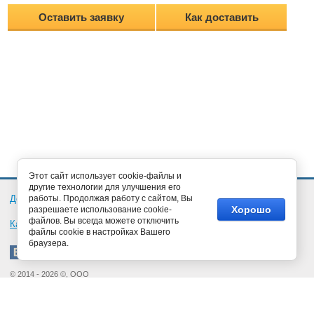
Оставить заявку
Как доставить
Этот сайт использует cookie-файлы и
другие технологии для улучшения его
Документация
работы. Продолжая работу с сайтом, Вы
Обратная связь
Новости
Статьи
Хорошо
разрешаете использование cookie-
файлов. Вы всегда можете отключить
Карта сайта
файлы cookie в настройках Вашего
браузера.
© 2014 - 2026 ©, ООО
«Кубаньэлектропривод»
Краснодар 350005,