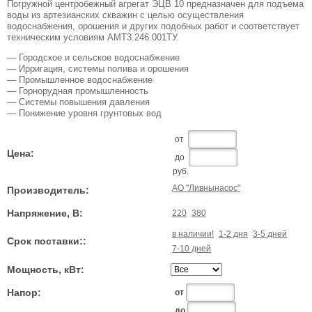
Погружной центробежный агрегат ЭЦВ 10 предназначен для подъема
воды из артезианских скважин с целью осуществления
водоснабжения, орошения и других подобных работ и соответствует
техническим условиям АМТ3.246.001ТУ.
— Городское и сельское водоснабжение
— Ирригация, системы полива и орошения
— Промышленное водоснабжение
— Горнорудная промышленность
— Системы повышения давления
— Понижение уровня грунтовых вод
от
Цена:
до
руб.
АО "Ливнынасос"
Производитель:
Напряжение, В:
220
380
в наличии!
1-2 дня
3-5 дней
Срок поставки::
7-10 дней
Мощность, кВт:
Напор:
от
до