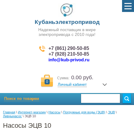
Кубаньэлектропривод
Надежный поставщик в мире
электропривода с 2010 года!
+7 (861) 290-50-85
+7 (928) 210-50-85
info@kub-privod.ru
0.00 руб.
Сумма:
0
Личный кабинет
Поиск по товарам
Главная
 \ 
Интернет-магазин
 \ 
Насосы
 \ 
Погружные для воды (ЭЦВ)
 \ 
ЭЦВ
 \ 
Ливнынасос
 \ ЭЦВ 10
Насосы ЭЦВ 10